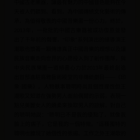
中國古老樂器，讓最有魅力的中國音色能夠在今
天被人們聽到、看到，為中國傳統文化藝術的傳
承、為值得敬畏的中國音樂盡一份心力。終於，
2013年，一批批的中國古樂器被成功復原並發
出了千年前的聲響。“印象”系列演出的總導演王
潮歌也懷著一顆傳達真正中國音樂的理想以及讓
民族音樂走向世界的心愿投入到了創作團隊，與
中央民族樂團一道傾盡心力於2013年最終創造
出首部進駐高雅藝術殿堂的非傳統劇目——《印
象·國樂》。人物軼事聰明時尚且個性理性但王
潮歌又知道在強勢男人面前偶爾的示弱，表現一
點兒美麗女人的嬌柔來換取男人的諒解，對自己
的聰明她說：“聰明已不是我的優點了，就像我
臉上的痦子，它是我的一個特徵。”這種獨特的
聰明也體現了她個性的張揚。工作之外王潮歌的