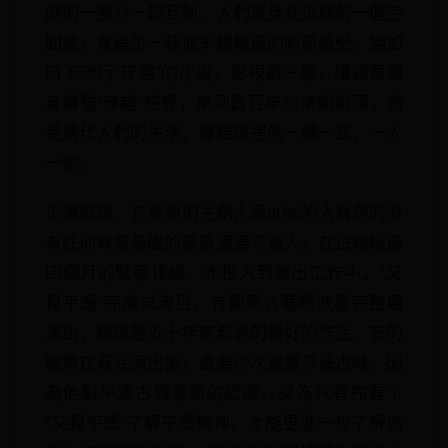
劇的一部分一起互動。人們置身在這樣的一個空
間裡，會產生一種從未體驗過的新奇感受。猶如
時下流行“穿越”的小說、影視劇一般，讓觀眾親
身體驗“穿越”感覺，來到數百年前清朝街頭，感
受清代人們的生活，體驗這裡的一磚一瓦、一人
一物。
王潮歌說，在參與的主創人員80%的人員是的沒
有任何專業基礎的普普通通平遙人，在這裡經過
四個月的緊張排練，才投入到演出工作中。“又
見平遙”完成試演目，有觀眾含著眼淚看完整場
演出，稱這是近十年來看過的最好的作品。有的
觀眾在看完演出後，還要再次遊覽平遙古城，因
為他對平遙古城有新的認識，認為只有先看了
“又見平遙”了解平遙精神，才能更進一步了解這