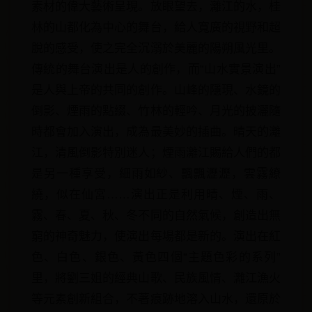
素材的偉大藝術呈現。放眼望去，灕江的水，桂
林的山都化為中心的舞台，給人寬廣的視野和超
脫的感受，使之完全沉溺於美麗的陽朔風光里。
傳統的舞台演出是人的創作，而“山水實景演出”
是人與上帝的共同的創作。山峰的隱現、水鏡的
倒影、煙雨的點綴、竹林的輕吟、月光的披灑隨
時都會加入演出，成為最美妙的插曲。晴天的灕
江，清風倒影特別迷人；煙雨灕江賜給人們的都
是另一種享受，細雨如紗、飄飄瀝瀝，雲霧繚
繞，似在仙宮……演出正是利用晴、煙、雨、
霧、春、夏、秋、冬不同的自然氣候，創造出無
窮的神奇魅力，使演出每場都是新的。演出在紅
色、白色、銀色、黃色四個“主題色彩的系列”
里，將劉三姐的經典山歌、民族風情、灕江漁火
等元素創新組合，不著痕跡地溶入山水，還原於