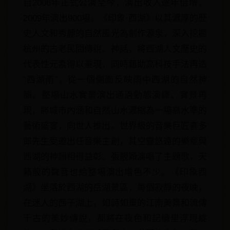
自2006年正式公演至今，演出收入逐年倍增，
2009年演出900場。《印象·西湖》以其濃厚的歷
史人文和秀麗的自然風光為創作源泉，深入挖掘
杭州的古老民間傳說、神話，將西湖人文歷史的
代表性元素得以重現，同時藉助高科技手法再造
“西湖雨”，從一個側面反映雨中西湖的自然神
韻。整場山水實景演出通過動態演繹、實景再
現，將城市內涵和自然山水濃縮為一場高水準的
藝術盛宴，向世人推出。世界級的音樂巨匠喜多
郎先生受邀出任音樂主創，其空靈悠遠的樂章與
西湖的神韻相得益彰。張靚穎演唱了主題歌，天
籟般的聲音也給整場演出增色不少。《印象西
湖》坐落於西湖的岳湖景區，每個寂靜的夜晚，
在迷人的西子湖上，如詩如畫的江南美景和流傳
千古的美妙傳說，都將在夜色和記憶里浮現綻