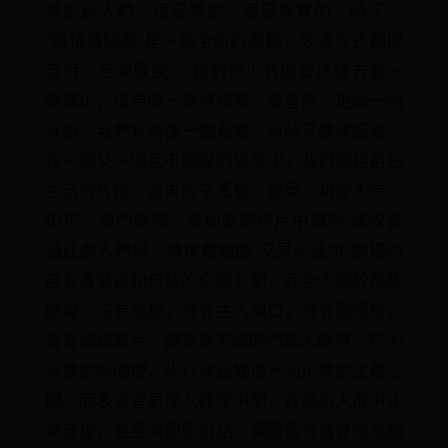
城告訴人們：這是真的，這是真實的。時下，
“情境體驗劇”是一個全新的劇種，表演方式顯得
奇特。王潮歌說：“我們很少有機會這樣去看一
個演出，這更像一個博物館，或者說，更像一回
穿越。我們有時像一個看客，有時又像親歷者。
在一個又一個互不關聯的場景中，我們撿拾祖先
生活的片段：清末的平遙城，鏢局、趙家大院、
街市、南門廣場。從紛繁的碎片中窺視 據欣賞
過此劇人們稱，情境體驗劇“又見平遙”的劇場內
部有著繁複和奇特的空間分割，完全不同於傳統
劇場：沒有前廳，沒有主入場口，沒有觀眾席，
沒有傳統舞台。觀眾從不同的門進入劇場，在90
分鐘的時間裡，步行穿過幾個不同形態的主題空
間。而表演者更深入觀眾中間，在觀劇人群中往
來穿梭，甚至與觀眾對話，讓觀眾有機會成為戲