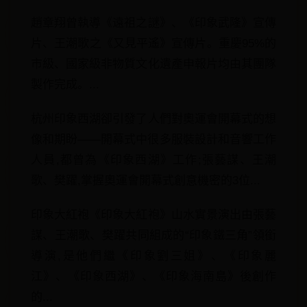
趙章翔曾執導《遠祖之謎》、《印象武隆》宣傳
片、王潮歌之《又見平遙》宣傳片。重慶95%的
市級、國家級非物質文化遺產申報片均由其團隊
製作完成。...
杭州印象西湖卻引發了人們對奧運會開幕式的想
像和期盼——開幕式中很多服裝設計和音響工作
人員,都曾為《印象西湖》工作;張藝謀、王潮
歌、樊躍,掌握奧運會開幕式創意機密的3位...
印象大紅袍《印象大紅袍》山水實景演出由張藝
謀、王潮歌、樊躍共同組成的“印象鐵三角”領銜
導演,是他們繼《印象劉三姐》、《印象麗
江》、《印象西湖》、《印象海南島》後創作
的...