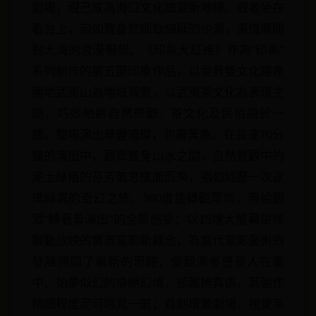
劇場，現己成為海口文化旅遊新地標。觀者坐在
看台上，宛如置身於細軟綿延的沙灘，盡情展開
對大海的浪漫暢想。《印象大紅袍》作為“印象”
系列創作的第五部印象作品，以世界雙文化遺產
勝地武夷山為地域背景，以武夷茶文化為表現主
題，巧妙地將自然景觀、茶文化及民俗融於一
體。整場演出華麗璀璨，包羅萬象。在長達70分
鐘的演出中，觀眾置身山水之間，自然景觀中的
泥土綠植的芬芳氣息撲面而來，猶如經歷一次返
璞歸真的奇幻之旅。360度旋轉觀眾席，帶給觀
眾“轉著看演出”的全新感受；以15塊大螢幕矩陣
聯動放映的實景電影新概念，為當代電影藝術的
發展開闢了嶄新的思路，使觀演者感受人在畫
中、如夢似幻的卓絕幻境，卻難辨真偽，其製作
精細程度足可略見一斑；首創環景劇場，視覺半