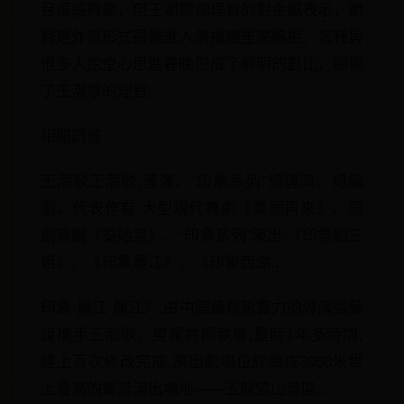
目很感興趣，但王潮歌卻理智的對金越表示，節
目是外景形式很難進入演播廳里來婉拒，這種與
很多人挖空心思進春晚形成了鮮明的對比，顯現
了王潮歌的理智。
相關詞條
王潮歌王潮歌,導演、“印象系列”總導演、總編
劇。代表作有:大型現代舞劇《乘願再來》、原
創歌劇《秦始皇》、“印象系列”演出:《印象劉三
姐》、《印象麗江》、《印象西湖...
印象·麗江·麗江》,由中國最具影響力的導演張藝
謀攜手王潮歌、樊躍共同執導,歷時1年多時間,
經上百次修改完成,演出劇場位於海拔3050米世
上最高的實景演出場地——玉龍雪山景區...