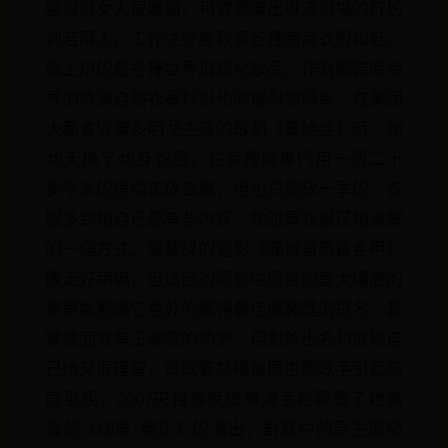
裝扮很女人很嫵媚，和實景演出導演現場的打扮
判若兩人，工作之外喜歡買各種時尚衣服和鞋，
臉上用的是各種世界頂級化妝品，作為服裝時尚
界的導演自然衣著打扮也同樣引領時尚。在美國
大都會導演多明戈主演的歌劇《秦始皇》時，她
48天換了48身衣服，在家裡她專門用一個二十
多平米的房間來放衣服，但也只能放一季的，衣
服多到她自己都有些內疚，她說買衣服是她減壓
的一個方式。張藝謀的電影《滿城盡帶黃金甲》
敗走好萊塢，但這部的電影中服裝的盛大場面的
豪華氣勢讓它意外的獲得最佳服裝獎的提名，其
實裡面就有王潮歌的功勞。但對於出名和展現自
己她又很理智，青歌賽熱播後原生態歌手引起高
度重視，2007央視春晚總導演金越觀看了她執
導的《印象·麗江》的演出，對其中的原生態節