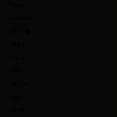
克蘇魯
Backpack
武士之戰
薄櫻鬼
cry cry
票貼
你很特別
ASO
深海魚