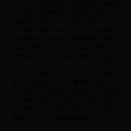
龍雪山上打造出世界上海拔最高的實景演出劇
場。讓生命的真實與震撼，貼近每一個人。由來
自納西族、彝族、普米族、藏族、苗族等10個少
數民族的鏗鏘漢子和16個村莊的普通農民組成了
這支非專業演員的團隊，用他們最原生的動作，
最質樸的歌聲，最滾燙的汗水，與天地共舞，與
自然同聲。被譽為是一場真正意義上的蕩滌靈魂
的盛宴。演出全長1個小時，分為《古道馬
幫》、《對酒雪山》、《天上人間》、《打跳組
歌》、《鼓舞祭天》和《祈福儀式》六個演出部
分， 盡現高山雪域風景的氣勢磅礴、玲瓏秀麗
以及當地少數民族的文化風情。在技術上啟用了
最先進的造水工程和煙霧效果工程， 與自然交
相輝映，營造出令人讚嘆的視覺效果。