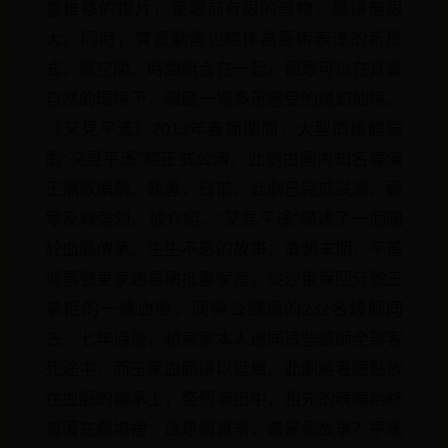
意推移的擋片，使眼前有限的景物，變得無限
大。同時，實景動漫也將作為藝術表達的新形
式，將空間、時間組合在一起。觀眾可以在真實
自然的環境下，親臨一場多重感受的魔幻仙境。
《又見平遙》2013年春節期間，大型情境體驗
劇“又見平遙”將正式公演。此劇由國內知名導演
王潮歌編劇、執導，日前，此劇已完成試演，觀
眾反映強烈。據介紹，“又見平遙”講述了一個關
於血脈傳承、生生不息的故事：清朝末期，平遙
城票號東家趙易碩抵盡家產，從沙俄保回分號王
掌柜的一條血脈，同興公鏢局的232名鏢師同
去。七年過後，趙東家本人連同這些鏢師全部客
死途中，而王家血脈得以延續。此劇將著眼點放
在血脈的傳承上，整個演出中，祖先的魂魄始終
遊蕩在劇場裡：這是個真事，還是個故事？平遙