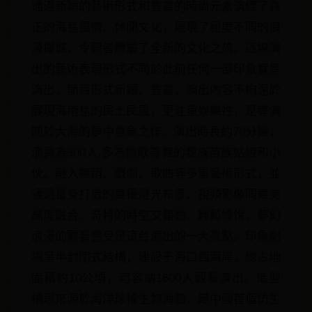
通過新穎的藝術形式和豐富的時尚元素演繹了真
正的海島風情、休閒文化，展現了極度不同的浪
漫椰城，令觀者體驗了全新的文化之旅。這場演
出的藝術表現形式不同於此前任何一部印象實景
演出，節目形式新穎、豐富，演出內容不拘泥於
展現海南島的民土民風，更注重娛樂性，是導演
關於大海的夢中意象之作。演出時長約70分鐘，
演員為300人,多為能歌善舞的黎族苗族姑娘和小
伙。融入舞蹈、戲劇、歌曲等多重藝術形式，並
通過量身打造的舞檯燈光布景、視頻影像同舞美
高度融合。奇特的時空交錯感、輕鬆愉悅、夢幻
浪漫的觀看感受是這台演出的一大亮點。印象劇
場呈半封閉式結構，建設于海口西海岸，總占地
面積約10公頃，可容納1600人觀看演出。造型
構思來源於海洋珍稀生物海膽，是中國首個仿生