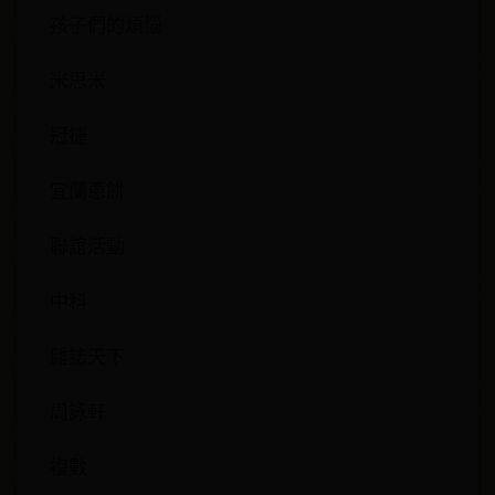
孩子們的煩惱
米思米
冠捷
宜蘭蔥餅
聯誼活動
中科
雜誌天下
周詠軒
複數