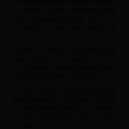
印象·劉三姐由桂林廣維文華旅遊文化產業有限
公司投資建設、我國著名導演張藝謀出任總導
演,國家一級編劇梅帥元任總策劃、製作人,以及
兩位年輕導演--王潮歌、樊躍的加盟,數易其
稿,...
印象西湖雨《印象西湖雨》是張靚穎演唱的國語
歌曲。該曲作為杭州山水實景演出《印象·西
湖》的主題曲,由王潮歌作詞,喜多郎作曲,收錄於
喜多郎2009年發行的專輯《印象·西湖》。...
名人堂(BTV-財經脫口秀電視節目)鐵娘子動情
嚴旭:青島啤酒有限公司全球行銷總裁 王潮歌:導
演 80後美女總裁的魅力與財富 王子文:新經典影
視公司總裁 杜華:樂華娛樂公司總裁 左小怪瘋狂
左小祖咒...