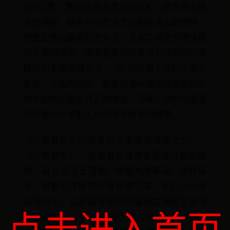
徑2公里，舞台延展長度12000米，是世界上最
大的場館，觀眾可以在全方位觀看演出的同時，
感受武夷山最著名的大王、玉女二峰突然現身眼
前又瞬間隱遁。導演更是將印象系列作品所追求
體現的主題貫穿至今：“茶”的精髓不在於工藝的
繁複、沖泡的規矩，而是需要一種悠然淡定的心
境才能夠品嘗出真正的味道。這種心境恰恰是現
代社會中大多數人心中逐漸消逝的情懷。
《印象普陀》印象系列大型實景演出之六——
《印象普陀》，是由著名導演張藝謀任藝術顧
問，著名導演王潮歌、樊躍為總導演，歷時兩
年，經數百次精密修改方得完成，並於2010年
12月31日，以辭舊迎新的祈福儀式揭開了全球
首演的帷幕。《印象普陀》選址在朱家尖原觀音