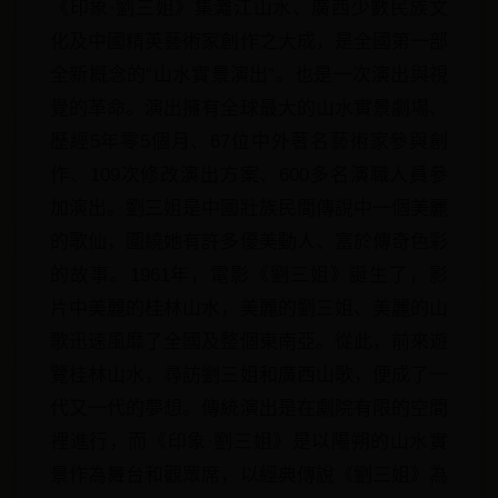
《印象·劉三姐》集灕江山水、廣西少數民族文
化及中國精英藝術家創作之大成，是全國第一部
全新概念的“山水實景演出”。也是一次演出與視
覺的革命。演出擁有全球最大的山水實景劇場、
歷經5年零5個月、67位中外著名藝術家參與創
作、109次修改演出方案、600多名演職人員參
加演出。劉三姐是中國壯族民間傳說中一個美麗
的歌仙，圍繞她有許多優美動人、富於傳奇色彩
的故事。1961年，電影《劉三姐》誕生了，影
片中美麗的桂林山水，美麗的劉三姐、美麗的山
歌迅速風靡了全國及整個東南亞。從此，前來遊
覽桂林山水，尋訪劉三姐和廣西山歌，便成了一
代又一代的夢想。傳統演出是在劇院有限的空間
裡進行，而《印象·劉三姐》是以陽朔的山水實
景作為舞台和觀眾席，以經典傳說《劉三姐》為