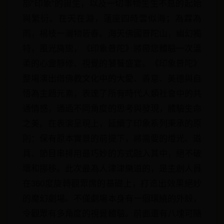
部”印象”的誕生，以及一切事物生生不息的起始
與繁衍。在天在淵，蓮座四時雲似海；為霖為
雨，楊枝一灑物皆春。海天佛國普陀山，幽幻獨
特，風光旖旎，《印象普陀》將帶您體驗一次溫
柔的心靈靜修、視覺的饕餮盛宴。《印象普陀》
整場演出借佛教文化中的大愛、善意、美德與自
悟為主題元素，表達了所有時代人類社會中的共
通情感，通過不同角度的思考與發現，體驗生命
之美。在表演呈現上，延續了印象系列秉承的原
則：保有原本實景的前提下，將需要的燈光、道
具、節目串排用最巧妙的方式融入其中，絕不破
壞和挪移。此次最為人津津樂道的，是主創人員
在360度旋轉觀眾席的基礎上，打造出效果絕妙
的魔幻劇場。不僅劇場本身有一個環繞的外殼，
令觀眾有多角度的視覺體驗。前面還有八塊可隨