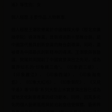
遙》等性別：女
個人經歷,主要作品,人物軼事,
個人經歷王潮歌畢業於中國傳媒大學（原北京廣
播學院）導演專業，曾執導過數十部舞台劇，是
中國當代最具創新意識的舞台劇導演，同時，還
被譽為中國最具創新精神的導演。王潮歌與張藝
謀、樊躍共同開創了中國實景演出之先河，成為
業界知名的“印象鐵三角”。《印象劉三姐》、
《印象麗江》、《印象西湖》、《印象海南
島》、《印象大紅袍》、《印象普陀》、《又見
平遙》等“印象”系列大型山水實景演出皆已成為
當地文化創意產業的成功範本，同時，因其多元
化的個人藝術風格與前沿創意倍受媒體、藝術界