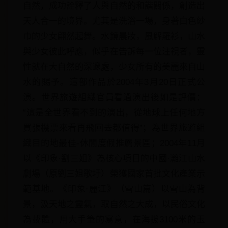
自然，成功詮釋了人與自然的和諧關係，創造出
天人合一的境界。尤其是洗浴一場，身著白色紗
巾的少女翩然起舞。水鏡晨妝，風解羅衫，山水
與少女彼此呼應，似乎在告訴每一位注視者，靈
性就在大自然的深邃處，少女所有的美麗來自山
水的賜予。這部作品於2004年3月20日正式公
演。世界旅遊組織官員看過演出後如是評價：
“這是全世界看不到的演出，從地球上任何地方
買張機票來看再飛回去都值得”；為世界旅遊組
織目的地最佳-休閒度假推薦景區；2004年11月
以《印象·劉三姐》為核心項目的中國·灕江山水
劇場（原劉三姐歌圩）榮獲國家首批文化產業示
範基地。《印象·麗江》（雪山篇）以雪山為背
景，汲天地之靈氣，取自然之大成，以民俗文化
為載體，用大手筆的寫意，在海拔3100米的玉