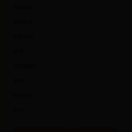
深宮諜影
無可厚非
紮根理論
神衣
沖吧機器人
等待
絕對達令
絞刑