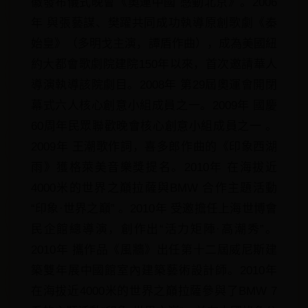
徽發布儀式晚會《奧運中國 感動北京》。2006
年 與張藝謀、樊躍共同成功執導原創歌劇《秦
始皇》（多明戈主演，譚盾作曲），成為美國紐
約大都會歌劇院建院150年以來，首次邀請華人
導演執導該院劇目。2008年 第29屆奧運會開閉
幕式六人核心創意小組成員之一。2009年 國慶
60周年民眾聯歡晚會核心創意小組成員之一 。
2009年 王潮歌作詞，喜多郎作曲的《印象西湖
雨》獲格萊美音樂獎提名。2010年 在海拔近
4000米的世界之巔拉薩與BMW 合作主題活動
“印象·世界之巔” 。2010年 受邀擔任上海世博會
民企館總導演，創作出“活力矩陣·高潮秀”。
2010年 攜作品《風牆》出任第十二屆威尼斯建
築雙年展中國館室內建築藝術設計師。2010年
在海拔近4000米的世界之巔拉薩參與了BMW 7