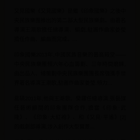
又見國樂《又見國樂》是繼《印象國樂》之後中
央民族樂團推出的第二部大型民族樂劇。由著名
導演王潮歌擔任總導演、編劇,駐團作曲家姜瑩
擔任作曲、編曲而完成。...
印象國樂2013年,中國民族音樂的最高殿堂——
中央民族樂團傾六年心血籌劃、三年時間磨鍊,
由出品人、總策劃中央民族樂團團長席強攜手世
界著名導演王潮歌,駐團作曲家姜瑩,傾力...
易碩2011年,他與王潮歌、樊躍任總導演,張藝謀
任藝術顧問的印象團隊合作,擔當《印象·武
隆》、《印象·大紅袍》、和《又見·平遙》[2]
的戲劇部導演,涉入創作大型實景...