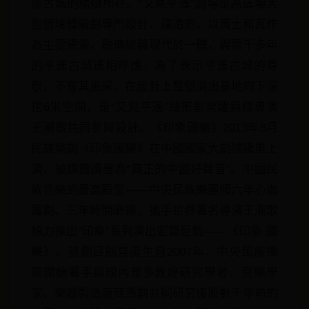
座古城的精髓所在。“又見平遙”劇場是為這場大
型情境體驗劇專門設計、建造的，以黃土和瓦作
為主要語彙，融傳統與現代於一體，與兩千多年
的平遙古城遙相呼應，為了表示平遙古城的尊
敬，不奪其風采，在設計上整個演出基地向下深
挖6米空間，是“又見平遙”總策劃樊躍與總導演
王潮歌共同參與設計。《印象國樂》2013年8月
民族樂劇《印象國樂》在中國國家大劇院隆重上
演，被媒體讚譽為“真正的中國好聲音”。中國民
族音樂的最高殿堂——中央民族樂團傾六年心血
籌劃、三年時間磨鍊，攜手世界著名導演王潮歌
傾力推出“印象”系列演出宏篇巨製——《印象·國
樂》。該劇目創意誕生自2007年，中央民族樂
團開始著手與國內眾多敦煌研究學者、音樂學
家、樂器製造廠商籌劃共同研究復原數千年前的