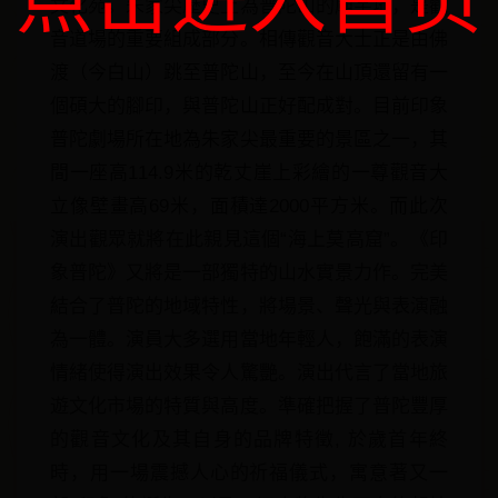
点击进入首页
文化苑。朱家尖歷史上為普陀山的廟宇地，是觀
音道場的重要組成部分。相傳觀音大士正是由佛
渡（今白山）跳至普陀山，至今在山頂還留有一
個碩大的腳印，與普陀山正好配成對。目前印象
普陀劇場所在地為朱家尖最重要的景區之一，其
間一座高114.9米的乾丈崖上彩繪的一尊觀音大
立像壁畫高69米，面積達2000平方米。而此次
演出觀眾就將在此親見這個“海上莫高窟”。《印
象普陀》又將是一部獨特的山水實景力作。完美
結合了普陀的地域特性，將場景、聲光與表演融
為一體。演員大多選用當地年輕人，飽滿的表演
情緒使得演出效果令人驚艷。演出代言了當地旅
遊文化市場的特質與高度。準確把握了普陀豐厚
的觀音文化及其自身的品牌特徵, 於歲首年終
時，用一場震撼人心的祈福儀式，寓意著又一