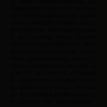
放。如果說白天西湖顯露出她美麗的容貌，那么
夜晚她將會述說自己動人的故事。可容納1800
人的升降式可收縮移動的階梯形看台、在湖面演
出區域內配備特製的燈光和雷射照射，都滿足了
舞台及背景的需要。項目的方案設計充分考慮環
保、綠化、安全等因素，各項技術、設備全部採
用國內乃至國際上最先進最環保的方案。演員的
表演都在西湖水域上，以自然的山水、景觀為天
然舞台。為獨特的水上劇場概念，是唯一的、不
可取代的。自然環境是演出的一部分，隨著一年
四季的不同，每天氣象的不同，自然景觀的變
化，這個天然的舞台所表現的視覺感受也就不
同，實景演出之魅力正在於此。《印象·海南
島》是“印象”團隊於奧運會開幕式後的最新力
作。演出將時尚、休閒、浪漫的元素帶給觀者，