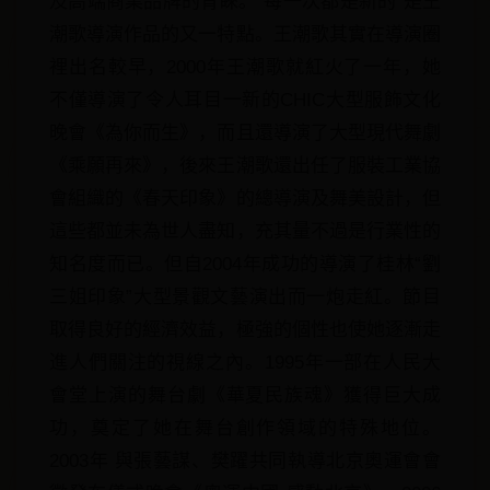
及高端商業品牌的青睞。“每一次都是新的”是王
潮歌導演作品的又一特點。王潮歌其實在導演圈
裡出名較早，2000年王潮歌就紅火了一年，她
不僅導演了令人耳目一新的CHIC大型服飾文化
晚會《為你而生》，而且還導演了大型現代舞劇
《乘願再來》，後來王潮歌還出任了服裝工業協
會組織的《春天印象》的總導演及舞美設計，但
這些都並未為世人盡知，充其量不過是行業性的
知名度而已。但自2004年成功的導演了桂林“劉
三姐印象”大型景觀文藝演出而一炮走紅。節目
取得良好的經濟效益，極強的個性也使她逐漸走
進人們關注的視線之內。1995年一部在人民大
會堂上演的舞台劇《華夏民族魂》獲得巨大成
功，奠定了她在舞台創作領域的特殊地位。
2003年 與張藝謀、樊躍共同執導北京奧運會會