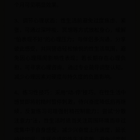
个月可见明显效果。
3、调节心理状态：性生活前避免过度焦虑、紧
张，可通过深呼吸、冥想等方式放松身心，缓解
“怕表现不好”的心理压力；与伴侣多沟通，分享
彼此感受，共同营造轻松愉悦的性生活氛围，避
免因心理隔阂影响性表现；若长期存在心理负
担，可寻求心理咨询，通过专业疏导调整认知，
减少心理因素对硬度与持久度的负面影响。
4、练习性技巧：采用“动-停”技巧，在性生活中
感觉即将射精时暂停刺激，待兴奋度降低后再继
续，反复练习可增强射精控制能力；尝试“分散
注意力”法，性生活时适当关注周围环境而非过
度集中于自身感受，减少兴奋度上升速度，延长
持续时间；选择合适的性生活姿势，避免过度刺