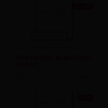
beat365倍率
花甲这么做才好吃！盘点爆炒花甲的四
大必备技巧
🗓️ 10-06
👁️ 4820
365500