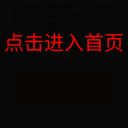
会损伤血管和生殖系统细胞；缺乏运动导致体能
下降、肥胖，也会增加性功能异常的概率。药物
与年龄因素：长期服用降压药、抗抑郁药等，可
能产生影响性功能的副作用；随年龄增长，男性
点击进入首页
体内激素水平逐渐变化，血管弹性下降，性功能
也可能出现自然衰退，表现为硬度和持久度不如
从前。
← 腾讯互娱蔺凤杨：
法莱鱼竿选购指
超20款高口碑功能游
南：5款热门型
戏背后的产品设计修
号深度测评与对
炼之道
比 →