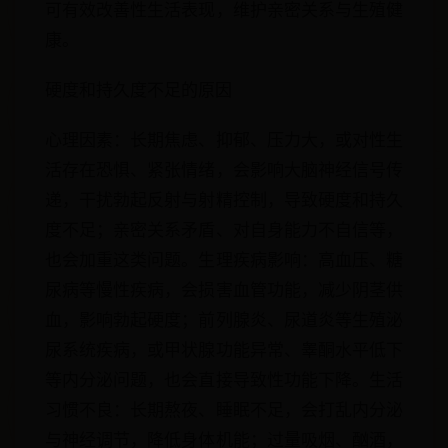
可有效改善性生活表现，维护亲密关系与生殖健
康。
硬度和持久度不足的原因
心理因素：长期焦虑、抑郁、压力大，或对性生
活存在恐惧、紧张情绪，会影响大脑神经信号传
递，干扰勃起反射与射精控制，导致硬度和持久
度不足；亲密关系矛盾、对自身能力不自信等，
也会加重这类问题。生理疾病影响：高血压、糖
尿病等慢性疾病，会损害血管功能，减少阴茎供
血，影响勃起硬度；前列腺炎、尿道炎等生殖泌
尿系统疾病，或甲状腺功能异常、睾酮水平低下
等内分泌问题，也会直接导致性功能下降。生活
习惯不良：长期熬夜、睡眠不足，会打乱内分泌
与神经调节，降低身体机能；过量吸烟、酗酒，