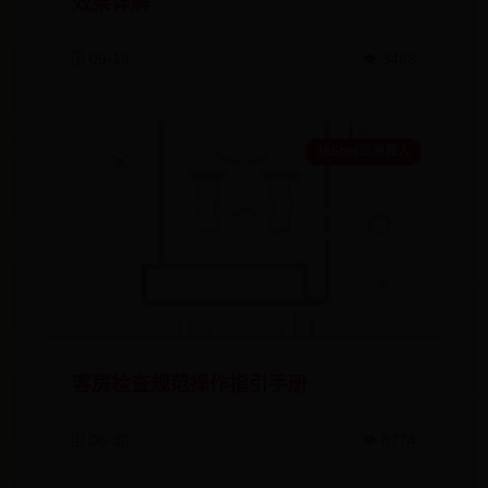
效果详解
🗓️ 09-18
👁️ 3483
365bet亚洲真人
客房检查规范操作指引手册
🗓️ 06-30
👁️ 8774