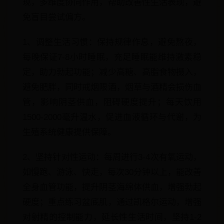
现，多维度协同作用，帮助改善性生活表现，避
免盲目尝试偏方。
1、调整生活习惯：保持规律作息，避免熬夜，
每晚保证7-8小时睡眠，充足睡眠能维持激素稳
定，助力勃起功能；减少高糖、高脂食物摄入，
避免肥胖，同时戒烟限酒，烟草与酒精会损伤血
管，影响阴茎供血，阻碍硬度提升；每天饮用
1500-2000毫升温水，促进血液循环与代谢，为
生殖系统健康提供保障。
2、坚持针对性运动：每周进行3-4次有氧运动，
如慢跑、游泳、快走，每次30分钟以上，能改善
全身血管功能，提升阴茎海绵体供血，增强勃起
硬度；重点练习盆底肌，通过凯格尔运动，增强
对射精的控制能力，延长性生活时间，坚持1-2