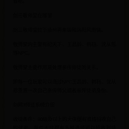
看吧。
剑三敬师堂在哪里
剑三敬师堂位于扬州再来镇和洛阳风雨镇。
敬师堂内主要有纪天下、王昌龄、韩钰、沈从恩
等NPC。
敬师堂主要作用是处理亲传师徒的关系。
即每一位玩家可以通过NPC王昌龄、韩钰、沈从
恩重置一次自己亲传师父或者亲传徒弟身份。
剑网3师徒系统介绍
收徒条件：90级及以上的大侠便有资格招收自己
的徒弟。每位大侠都有多种途径可以招收到徒