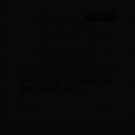
365bet亚洲真人
亲密付怎么开通？3 大平台流程 + 权限
管控 + 避坑指南 – 店托易
🗓️ 09-28
👁️ 2147