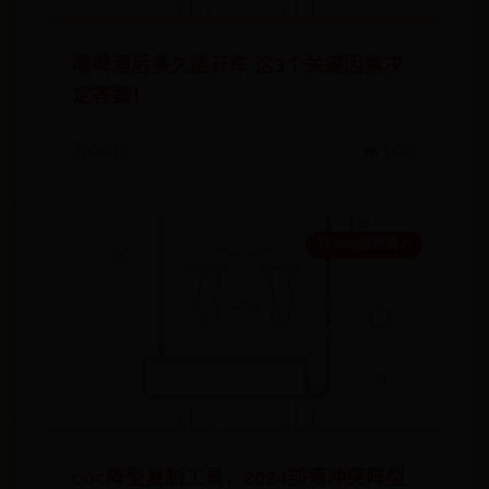
喝啤酒后多久能开车 这3个关键因素决
定答案！
🗓️ 08-13
👁️ 1687
365bet亚洲真人
coc阵型复制工具，2024部落冲突阵型