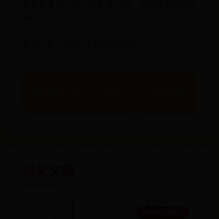
有亲传身份，师父只能拜一位，亲传徒弟可以收
两位。
更多内容：剑网3专题剑网3论坛
← 京店转卖东西对方收货
菜籽油起泡
就到账吗2025-06-041035
沫怎么处理
易店无忧
→
相关文章
365bet亚洲真人