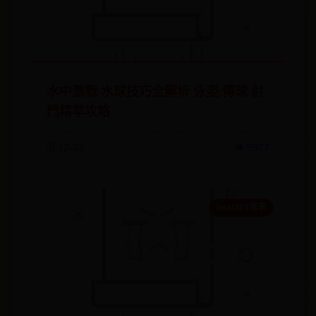
水中激戰 水球技巧全解析 泳姿 傳球 射
門精準攻略
🗓️ 12-02
👁️ 9977
beat365倍率