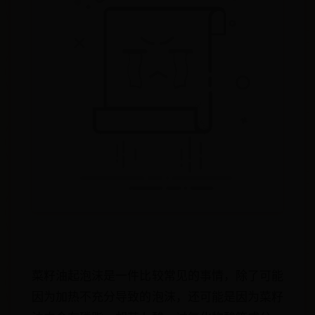
菜籽油起泡沫是一件比较常见的事情，除了可能
因为加热不充分导致的泡沫，还可能是因为菜籽