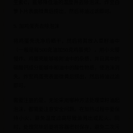
生素C，能够降低油的温度并去除泡沫。炸至白
萝卜片表面微黄后捞出，然后将油过滤即可。
5. 加鸡蛋壳去除泡沫
将鸡蛋壳洗净后晒干，然后将其放入菜籽油中
（一般是每500克油加50克鸡蛋壳），用小火慢
慢炸。鸡蛋壳能够吸附油中的杂质，并且其中的
碳酸钙成分能够中和油中的酸性物质，使泡沫消
失。炸至鸡蛋壳表面微黄后捞出，然后将油过滤
即可。
需要注意的是，无论采用哪种方法处理菜籽油起
泡沫，都需要注意安全问题。在加热过程中要保
持小火，避免温度过高导致油溅出或起火。同
时，处理完毕后要将容器密封保存，避免二次污