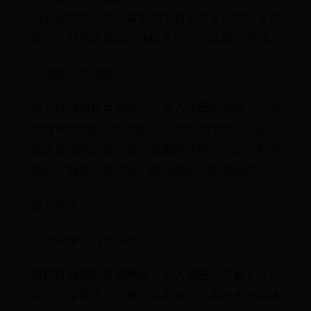
当混合物冷却后，其中的水和杂质会自然沉淀到
底部，然后将澄清的油倒入另一个容器中即可。
3. 加盐去除泡沫
将菜籽油加热至沸腾后，加入适量的食盐（一般
是每500克油加10克盐），然后搅拌均匀。盐不
仅能够消除泡沫，还有杀菌的作用。当盐全部溶
解后，静置一段时间，然后倒出上层清油即可。
展开全文
4. 加白萝卜片去除泡沫
将菜籽油加热至沸腾后，放入适量的白萝卜片，
用小火慢慢炸。白萝卜片中含有大量的水分和维