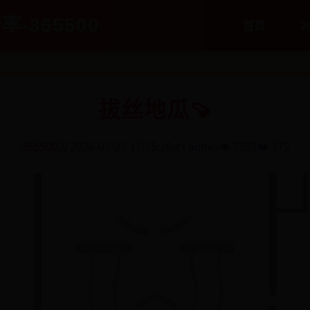
率-365500
首页
3
拔丝地瓜🍠
365500
🗓️ 2026-02-22 17:15:16
✍️ admin
👁️ 2382
❤️ 172