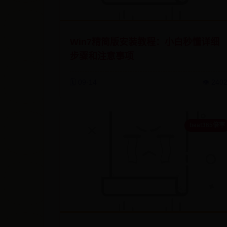
Win7精简版安装教程：小白秒懂详细
步骤和注意事项
🗓️ 09-14
👁️ 240
beat365倍率