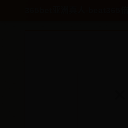
365bet亚洲真人-beat365倍