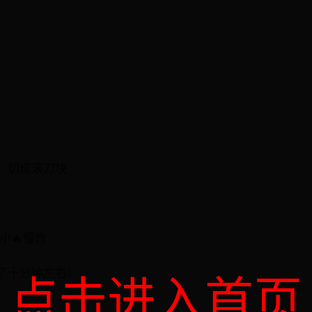
、切成滚刀块
小🔥慢炸
了十分钟左右）
点击进入首页