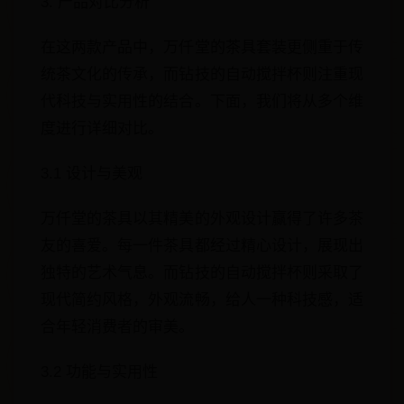
3. 产品对比分析
在这两款产品中，万仟堂的茶具套装更侧重于传
统茶文化的传承，而钻技的自动搅拌杯则注重现
代科技与实用性的结合。下面，我们将从多个维
度进行详细对比。
3.1 设计与美观
万仟堂的茶具以其精美的外观设计赢得了许多茶
友的喜爱。每一件茶具都经过精心设计，展现出
独特的艺术气息。而钻技的自动搅拌杯则采取了
现代简约风格，外观流畅，给人一种科技感，适
合年轻消费者的审美。
3.2 功能与实用性