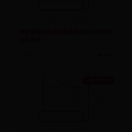
西甲联盟87名球星即将亮相2022年卡塔
尔世界杯
🗓️ 07-01
👁️ 4394
365bet亚洲真人