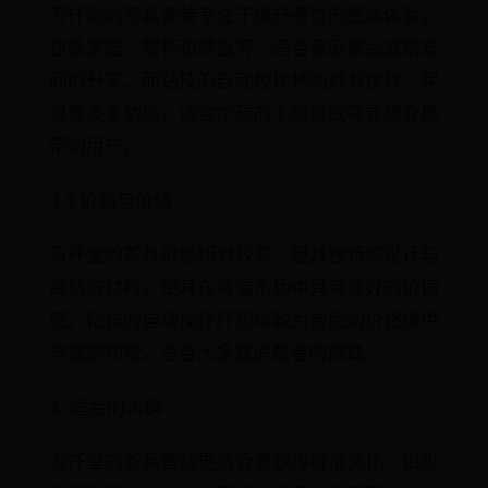
万仟堂的茶具套装专注于提升茶饮的整体体验，
包括茶壶、茶杯和茶盘等，适合家庭聚会或朋友
间的分享。而钻技的自动搅拌杯则具有搅拌、保
温等多重功能，适合忙碌的上班族或需要随身携
带的用户。
3.3 价格与价值
万仟堂的茶具价格相对较高，但其独特的设计与
高档的材料，使其在高端市场中具有良好的价值
感。钻技的自动搅拌杯则以较为亲民的价格提供
丰富的功能，适合大多数消费者的预算。
4. 适合的人群
万仟堂的茶具套装更适合喜欢传统茶文化、追求